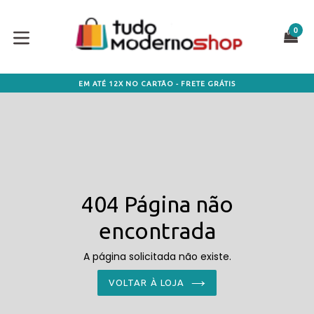
Pular
para
0
CA
CA
o
conteúdo
expandir/colapsar
EM ATÉ 12X NO CARTÃO - FRETE GRÁTIS
404 Página não
encontrada
A página solicitada não existe.
VOLTAR À LOJA