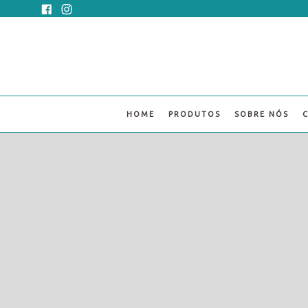
Pular
Facebook
Instagram
para
o
conteúdo
HOME
PRODUTOS
SOBRE NÓS