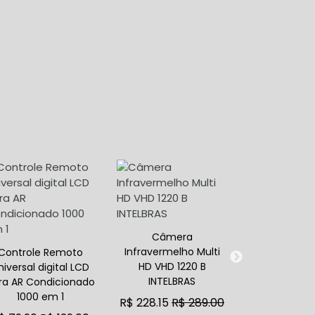
Câmera
DZ NANO TUR
Infravermelho Multi
COMPLETO
Controle Remoto
HD VHD 1220 B
portões de a
niversal digital LCD
INTELBRAS
ra AR Condicionado
R$ 559.90
R
1000 em 1
R$ 228.15
R$ 289.00
ADICIONAR AO 