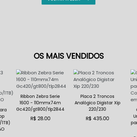
OS MAIS VENDIDOS
Ribbon Zebra Serie
Placa 2 Troncos
1600 - 110mmx74m
Analógico Digistar Xip
Gc420/gt800/tlp2844
220/230
ara
op
U
R$ 28.00
R$ 435.00
/1TB)
pa
ADICIONAR AO CARRINHO
ADICIONAR AO CARRINHO
ÃO