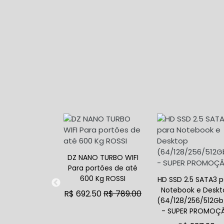
r Full HD PFL
DZ NANO TURBO WIFI
3800 Lúmens
Para portões de até
TELBRAS
600 Kg ROSSI
HD SSD 2.5 SATA3 p
Notebook e Deskt
,625.00
R$
R$ 692.50
R$ 789.00
(64/128/256/512Gb
,999.99
ADICIONAR AO CARRINHO
- SUPER PROMOÇ
AR AO CARRINHO