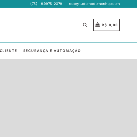
(73) - 9.9975-2379
sac@tudomodernoshop.com
Pesquisar
CARRINHO
CARRINHO
R$ 0,00
CLIENTE
SEGURANÇA E AUTOMAÇÃO